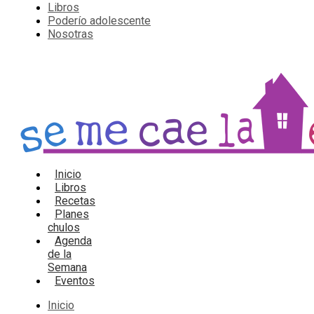
Libros
Poderío adolescente
Nosotras
Inicio
Libros
Recetas
Planes
chulos
Agenda
de la
Semana
Eventos
Inicio