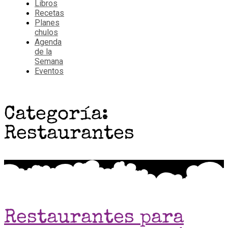
Libros
Recetas
Planes
chulos
Agenda
de la
Semana
Eventos
Categoría:
Restaurantes
Restaurantes para