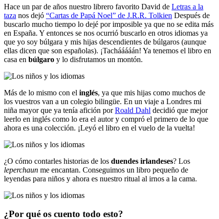
Hace un par de años nuestro librero favorito David de
Letras a la
taza
nos dejó
“Cartas de Papá Noel” de J.R.R. Tolkien
Después de
buscarlo mucho tiempo lo dejé por imposible ya que no se edita más
en España. Y entonces se nos ocurrió buscarlo en otros idiomas ya
que yo soy búlgara y mis hijas descendientes de búlgaros (aunque
ellas dicen que son españolas). ¡Tachááááán! Ya tenemos el libro en
casa en
búlgaro
y lo disfrutamos un montón.
Más de lo mismo con el
inglés
, ya que mis hijas como muchos de
los vuestros van a un colegio bilingüe. En un viaje a Londres mi
niña mayor que ya tenía afición por
Roald Dahl
decidió que mejor
leerlo en inglés como lo era el autor y compró el primero de lo que
ahora es una colección. ¡Leyó el libro en el vuelo de la vuelta!
¿O cómo contarles historias de los
duendes irlandeses
? Los
leperchaun
me encantan. Conseguimos un libro pequeño de
leyendas para niños y ahora es nuestro ritual al irnos a la cama.
¿Por qué os cuento todo esto?