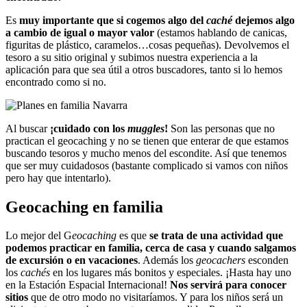
Es
muy importante que si cogemos algo del
caché
dejemos algo
a cambio de igual o mayor valor
(estamos hablando de canicas,
figuritas de plástico, caramelos…cosas pequeñas). Devolvemos el
tesoro a su sitio original y subimos nuestra experiencia a la
aplicación para que sea útil a otros buscadores, tanto si lo hemos
encontrado como si no.
Al buscar
¡cuidado con los
muggles
!
Son las personas que no
practican el geocaching y no se tienen que enterar de que estamos
buscando tesoros y mucho menos del escondite. Así que tenemos
que ser muy cuidadosos (bastante complicado si vamos con niños
pero hay que intentarlo).
Geocaching en familia
Lo mejor del G
eocaching
es que
se trata de una actividad que
podemos practicar en familia, cerca de casa y cuando salgamos
de excursión o en vacaciones
. Además los
geocachers
esconden
los
cachés
en los lugares más bonitos y especiales. ¡Hasta hay uno
en la Estación Espacial Internacional!
Nos servirá para conocer
sitios
que de otro modo no visitaríamos. Y para los niños será un