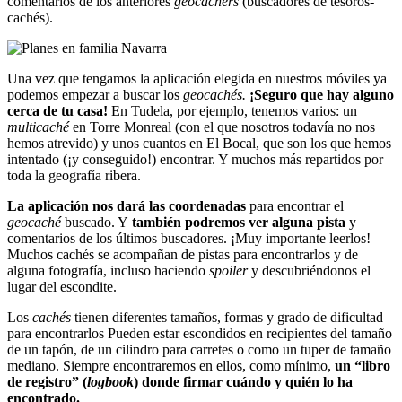
comentarios de los anteriores
geocachers
(buscadores de tesoros-
cachés).
Una vez que tengamos la aplicación elegida en nuestros móviles ya
podemos empezar a buscar los
geocachés.
¡Seguro que hay alguno
cerca de tu casa!
En Tudela, por ejemplo, tenemos varios: un
multicaché
en Torre Monreal (con el que nosotros todavía no nos
hemos atrevido) y unos cuantos en El Bocal, que son los que hemos
intentado (¡y conseguido!) encontrar. Y muchos más repartidos por
toda la geografía ribera.
La aplicación nos dará las coordenadas
para encontrar el
geocaché
buscado. Y
también podremos ver alguna pista
y
comentarios de los últimos buscadores. ¡Muy importante leerlos!
Muchos cachés se acompañan de pistas para encontrarlos y de
alguna fotografía, incluso haciendo
spoiler
y descubriéndonos el
lugar del escondite.
Los
cachés
tienen diferentes tamaños, formas y grado de dificultad
para encontrarlos Pueden estar escondidos en recipientes del tamaño
de un tapón, de un cilindro para carretes o como un tuper de tamaño
mediano. Siempre encontraremos en ellos, como mínimo,
un “libro
de registro” (
logbook
) donde firmar cuándo y quién lo ha
encontrado.