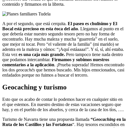
contenido y firmamos en la libreta.
A por el segundo, que está cerquita.
El paseo es chulísimo y El
Bocal está precioso en esta éoca del año
. Llegamos al punto en el
que debería estar nuestro segundo tesoro pero no hay forma de
encontrarlo. Hay mucha maleza y mucha “guarrería” en el suelo,
que mejor ni tocar. Pero “el valiente de la familia” (mi marido) se
adentra en la maleza y oímos: “¡Aquí estáaaaa!”. Y sí, sí, ahí estaba.
Esta vez
es una caja más grande.
Pero tampoco tiene nada dentro
que podamos intercambiar.
Firmamos y subimos nuestros
comentarios a la aplicación
. ¡Prueba superada! Hemos encontrado
los dos
geocachés
que hemos buscado. Mis hijos emocionados, casi
enfadados porque no fuimos a buscar el tercero.
Geocaching y turismo
Esto que os acabo de contar lo podemos hacer en cualquier sitio en
el que estemos. En nuestro destino de estas vacaciones seguro que
hay, y en el pueblo de los abuelos, y cerca de la casa de los tíos, ….
Turismo de Navarra tiene una propuesta llamada
“
Geocaching
en la
Ruta de los Castillos y las Fortalezas
“. Hay tesoros escondidos en