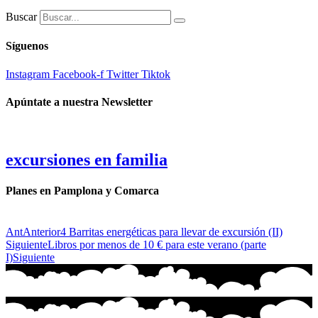
Buscar
Síguenos
Instagram
Facebook-f
Twitter
Tiktok
Apúntate a nuestra Newsletter
excursiones en familia
Planes en Pamplona y Comarca
Ant
Anterior
4 Barritas energéticas para llevar de excursión (II)
Siguiente
Libros por menos de 10 € para este verano (parte
I)
Siguiente