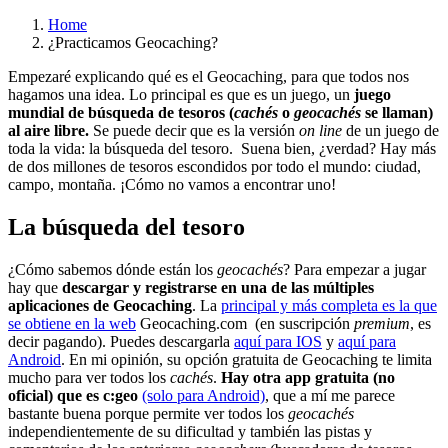
Home
¿Practicamos Geocaching?
Empezaré explicando qué es el Geocaching, para que todos nos
hagamos una idea. Lo principal es que es un juego, un
juego
mundial de búsqueda de tesoros
(
cachés
o
geocachés
se llaman)
al aire libre.
Se puede decir que es la versión
on line
de un juego de
toda la vida: la búsqueda del tesoro. Suena bien, ¿verdad? Hay más
de dos millones de tesoros escondidos por todo el mundo: ciudad,
campo, montaña. ¡Cómo no vamos a encontrar uno!
La búsqueda del tesoro
¿Cómo sabemos dónde están los
geocachés
? Para empezar a jugar
hay que
descargar y registrarse en una de las múltiples
aplicaciones de Geocaching
. La
principal y más completa es la que
se obtiene en la web
Geocaching.com (en suscripción
premium
, es
decir pagando). Puedes descargarla
aquí para IOS
y
aquí para
Android
. En mi opinión, su opción gratuita de Geocaching te limita
mucho para ver todos los
cachés
.
Hay otra app gratuita (no
oficial) que es c:geo
(solo para Android)
, que a mí me parece
bastante buena porque permite ver todos los
geocachés
independientemente de su dificultad y también las pistas y