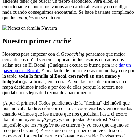
aliciente tener que buscar un tesoro escondido. Para ellos, es
emocionante cuando nos vamos acercando al tesoro y no os digo
nada cuando conseguimos encontrarlo. Se hace bastante complicado
que los
muggles
no se enteren.
Nuestro primer
caché
Nosotros para empezar con el
Geocaching
pensamos que mejor
cerca de casa. Y al ver en la aplicación los tesoros cercanos nos
salían tres en El Bocal. ¡Cualquier excusa es buena para ir a
dar un
paseo por el Bocal!
Y una tarde de junio de esas que no hay cole por
la tarde,
toda la familia al Bocal, con móvil en una mano y
bolígrafo
(para firmar) en la otra. Al ver las tres ubicaciones en el
mapa decidimos ir sólo a por dos de ellas porque la tercera nos
quedaba más lejos de la zona de aparcamiento.
¡A por el primero! Todos pendientes de la “flechita” del móvil que
nos indicaba la dirección correcta a las coordenadas y emocionados
cuando veíamos que los metros que nos quedaban hasta el tesoro
iban disminuyendo. ¡Ayyyyyy, que quedan 20 metros! Así es
imposible que los
muggles
no se enteren (y yo creo que alguno se
mosqueó bastante). A ver quién es el primero que ve el tesoro:
¡yoooooo! La verdad es que es bastante accesible. Revisamos el