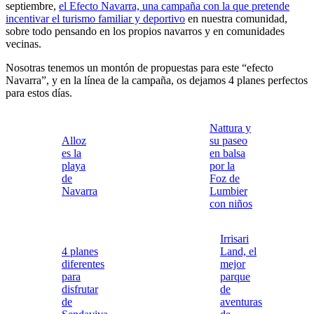
septiembre,
el Efecto Navarra, una campaña con la que pretende
incentivar el turismo familiar y deportivo
en nuestra comunidad,
sobre todo pensando en los propios navarros y en comunidades
vecinas.
Nosotras tenemos un montón de propuestas para este “efecto
Navarra”, y en la línea de la campaña, os dejamos 4 planes perfectos
para estos días.
Nattura y
Alloz
su paseo
es la
en balsa
playa
por la
de
Foz de
Navarra
Lumbier
con niños
Irrisari
4 planes
Land, el
diferentes
mejor
para
parque
disfrutar
de
de
aventuras