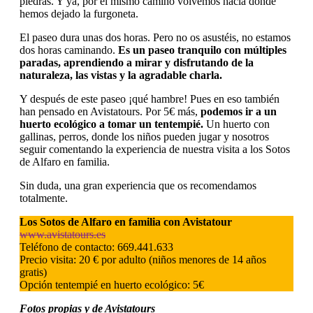
piedras. Y ya, por el mismo camino volvemos hacia donde
hemos dejado la furgoneta.
El paseo dura unas dos horas. Pero no os asustéis, no estamos
dos horas caminando.
Es un paseo tranquilo con múltiples
paradas, aprendiendo a mirar y disfrutando de la
naturaleza, las vistas y la agradable charla.
Y después de este paseo ¡qué hambre! Pues en eso también
han pensado en Avistatours. Por 5€ más,
podemos ir a un
huerto ecológico a tomar un tentempié.
Un huerto con
gallinas, perros, donde los niños pueden jugar y nosotros
seguir comentando la experiencia de nuestra visita a los Sotos
de Alfaro en familia.
Sin duda, una gran experiencia que os recomendamos
totalmente.
Los Sotos de Alfaro en familia con Avistatour
www.avistatours.es
Teléfono de contacto: 669.441.633
Precio visita: 20 € por adulto (niños menores de 14 años
gratis)
Opción tentempié en huerto ecológico: 5€
Fotos propias y de Avistatours