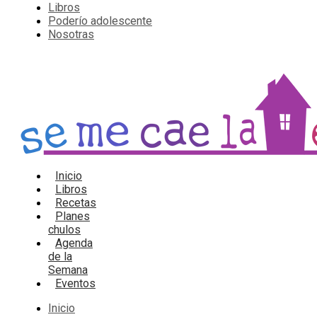
Libros
Poderío adolescente
Nosotras
Inicio
Libros
Recetas
Planes
chulos
Agenda
de la
Semana
Eventos
Inicio