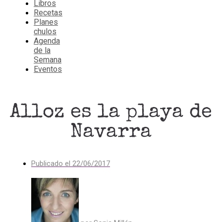
Libros
Recetas
Planes
chulos
Agenda
de la
Semana
Eventos
Alloz es la playa de
Navarra
Publicado el
22/06/2017