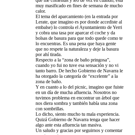
que me comentas y leo de vez en cuando, está
muy masificado en fines de semana de mucho
calor.
El tema del aparcamiento (en la entrada por
Lerate, que imagino es por donde accediste al
embalse) lo controla el Ayuntamiento de Yerri
y cobra una tasa por aparcar el coche y da
bolsas de basura para que todo quede como te
lo encuentras. Es una pena que haya gente
que no respete la naturaleza y deje la basura
por ahí tirada.
Respecto a la “zona de baño pringosa”,
cuando yo fui no tuve esa sensación y no vi
tanto barro. De hecho Gobierno de Navarra le
ha otorgado la categoría de “excelente” a la
zona de baño.
Y en cuanto a lo del picnic, imagino que fuiste
en un día de mucha afluencia. Nosotros no
tuvimos problema en encontrar un árbol que
nos diera sombra y también había una zona
con sombrillas.
Lo dicho, siento mucho tu mala experiencia.
Quizá Gobierno de Navarra tenga que hacer
algo ante esta afluencia tan masiva.
Un saludo y gracias por seguirnos y comentar