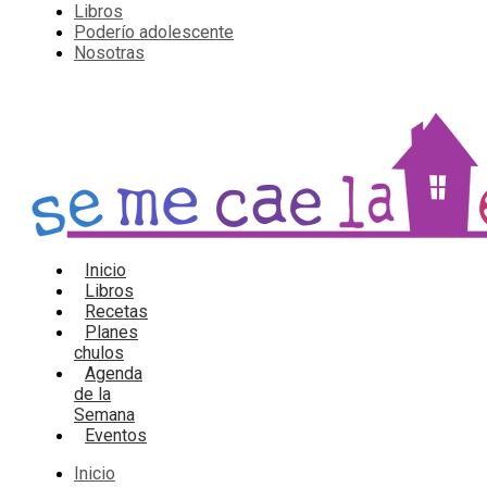
Libros
Poderío adolescente
Nosotras
Inicio
Libros
Recetas
Planes
chulos
Agenda
de la
Semana
Eventos
Inicio