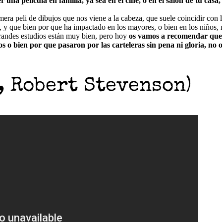
una película en familia, ya sea en el cine, o en el salón de tu casa,
mera peli de dibujos que nos viene a la cabeza, que suele coincidir co
 y que bien por que ha impactado en los mayores, o bien en los niños, 
grandes estudios están muy bien, pero hoy
os vamos a recomendar que 
os o bien por que pasaron por las carteleras sin pena ni gloria, no 
, Robert Stevenson)