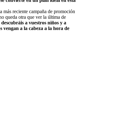
 se convierte en un plan ideal en esta
n la más reciente campaña de promoción
no queda otra que ver la última de
descubráis a vuestros niños y a
os vengan a la cabeza a la hora de