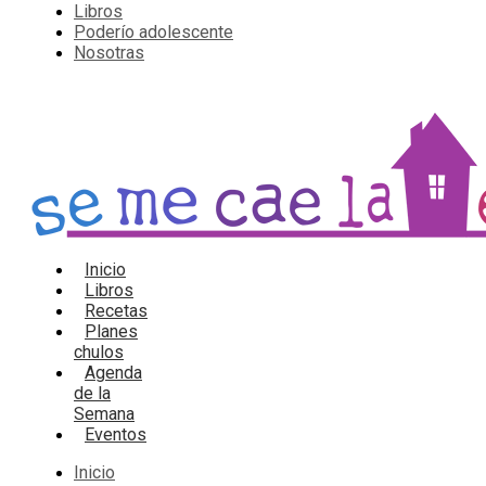
Libros
Poderío adolescente
Nosotras
Inicio
Libros
Recetas
Planes
chulos
Agenda
de la
Semana
Eventos
Inicio