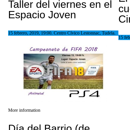
Taller del viernes en el
cu
Espacio Joven
Ci
15 febrero, 2019, 19:00. Centro Cívico Lestonnac, Tudela.
15 feb
More information
Día del Barrio (de