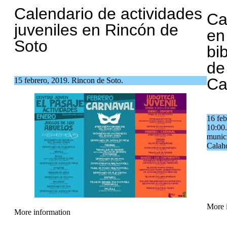
Calendario de actividades
Ca
juveniles en Rincón de
en
Soto
bi
de
Ca
15 febrero, 2019. Rincon de Soto.
16 feb
10:00.
munic
Calaho
More 
More information