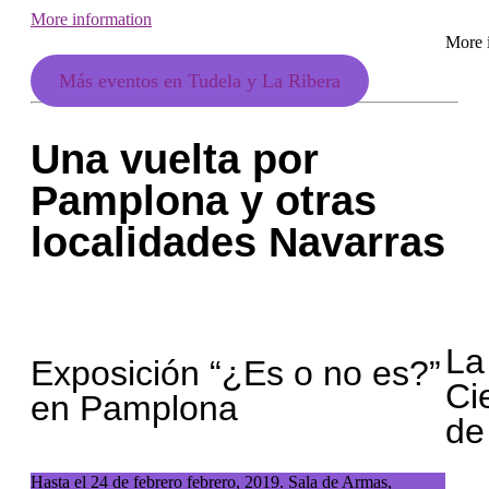
More information
More 
Más eventos en Tudela y La Ribera
Una vuelta por
Pamplona y otras
localidades Navarras
La 
Exposición “¿Es o no es?”
Ci
en Pamplona
de
Hasta el 24 de febrero febrero, 2019. Sala de Armas,