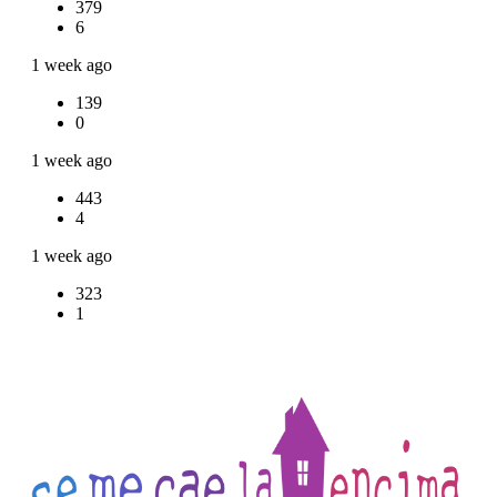
379
6
1 week ago
139
0
1 week ago
443
4
1 week ago
323
1