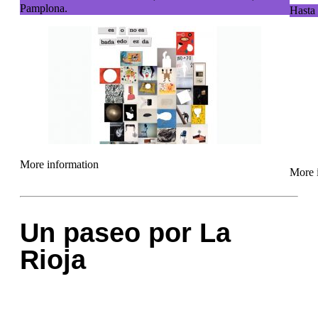
Pamplona.
Hasta 
More information
More 
Un paseo por La
Rioja