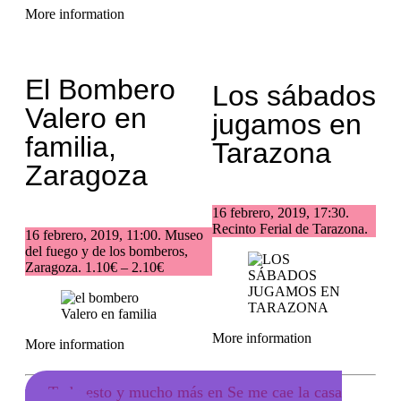
More information
El Bombero
Los sábados
Valero en
jugamos en
familia,
Tarazona
Zaragoza
16 febrero, 2019, 17:30.
Recinto Ferial de Tarazona.
16 febrero, 2019, 11:00. Museo
del fuego y de los bomberos,
Zaragoza. 1.10€ – 2.10€
More information
More information
Todo esto y mucho más en Se me cae la casa