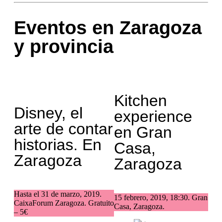
Eventos en Zaragoza
y provincia
Kitchen
Disney, el
experience
arte de contar
en Gran
historias. En
Casa,
Zaragoza
Zaragoza
Hasta el 31 de marzo, 2019.
15 febrero, 2019, 18:30. Gran
CaixaForum Zaragoza. Gratuito
Casa, Zaragoza.
– 5€