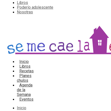
Libros
Poderío adolescente
Nosotras
Inicio
Libros
Recetas
Planes
chulos
Agenda
de la
Semana
Eventos
Inicio