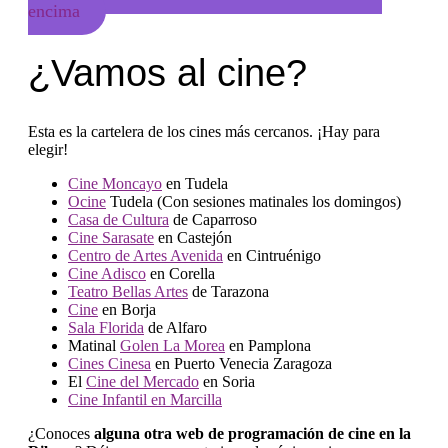
encima
¿Vamos al cine?
Esta es la cartelera de los cines más cercanos. ¡Hay para
elegir!
Cine Moncayo
en Tudela
Ocine
Tudela (Con sesiones matinales los domingos)
Casa de Cultura
de Caparroso
Cine Sarasate
en Castejón
Centro de Artes Avenida
en Cintruénigo
Cine Adisco
en Corella
Teatro Bellas Artes
de Tarazona
Cine
en Borja
Sala Florida
de Alfaro
Matinal
Golen La Morea
en Pamplona
Cines Cinesa
en Puerto Venecia Zaragoza
El
Cine del Mercado
en Soria
Cine Infantil en Marcilla
¿Conoces
alguna otra web de programación de cine en la