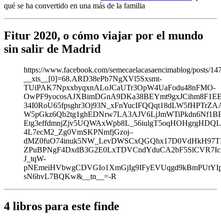
qué se ha convertido en una más de la familia
Fitur 2020, o cómo viajar por el mundo
sin salir de Madrid
https://www.facebook.com/semecaelacasaencimablog/posts/1
__xts__[0]=68.ARD38ePb7NgXVl5Sxsmt-
TUiPAK7NpxxbyqxnALoJCaUTr3OpW4UaFodu48nFMO-
OwPF9yocosAJXBimDGnA9DKa38BEYmt9gxJCihm8F1EE
34I0RoU65fpsghr3Oj93N_xFnYucIFQQqt18dLW5fHPTrZ
W5pGkz6Qb2tg1ghEDNrw7LA3AJV6LjJmWTiPkdn6Nf1BBw
Etg3effdmnjZjv5UQWAxWpb8L_56iulgT5oqHOHgrgHDQL
4L7ecM2_Zg0VmSKPNmfjGzoj–
dMZ0fuO74inuk5NW_LevDWSCxQGQhx17D0VdHkH97TD
ZPuBPNgF4DxdB3G2E0LxTDVCndYduCA2bF5SlCVR7Ic
J_tqW-
pNEmeiHVbwgCDVGIo1XmGjIg9IFyEVUqgd9kBmPUtYIp
sN6hvL7BQKw&__tn__=-R
4 libros para este finde