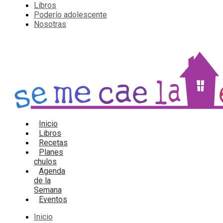
Libros
Poderío adolescente
Nosotras
Inicio
Libros
Recetas
Planes
chulos
Agenda
de la
Semana
Eventos
Inicio