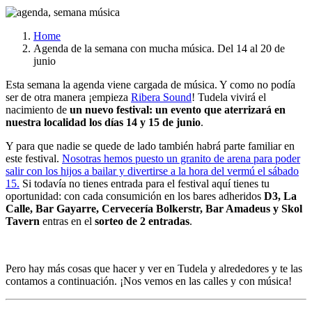
Home
Agenda de la semana con mucha música. Del 14 al 20 de
junio
Esta semana la agenda viene cargada de música. Y como no podía
ser de otra manera ¡empieza
Ribera Sound
! Tudela vivirá el
nacimiento de
un nuevo festival: un evento que aterrizará en
nuestra localidad los días 14 y 15 de junio
.
Y para que nadie se quede de lado también habrá parte familiar en
este festival.
Nosotras hemos puesto un granito de arena para poder
salir con los hijos a bailar y divertirse a la hora del vermú el sábado
15.
Si todavía no tienes entrada para el festival aquí tienes tu
oportunidad: con cada consumición en los bares adheridos
D3, La
Calle, Bar Gayarre, Cervecería Bolkerstr, Bar Amadeus y Skol
Tavern
entras en el
sorteo de 2 entradas
.
Pero hay más cosas que hacer y ver en Tudela y alrededores y te las
contamos a continuación. ¡Nos vemos en las calles y con música!