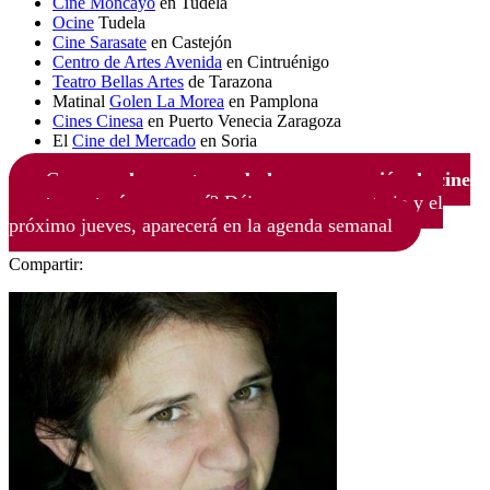
Cine Moncayo
en Tudela
Ocine
Tudela
Cine Sarasate
en Castejón
Centro de Artes Avenida
en Cintruénigo
Teatro Bellas Artes
de Tarazona
Matinal
Golen La Morea
en Pamplona
Cines Cinesa
en Puerto Venecia Zaragoza
El
Cine del Mercado
en Soria
¿Conoces
alguna otra web de programación de cine
que te gustaría ver aquí
? Déjanos un comentario y el
próximo jueves, aparecerá en la agenda semanal
Compartir: