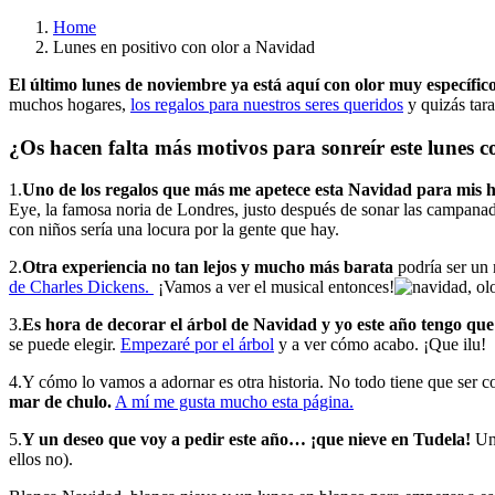
Home
Lunes en positivo con olor a Navidad
El último lunes de noviembre ya está aquí con olor muy específic
muchos hogares,
los regalos para nuestros seres queridos
y quizás tarar
¿Os hacen falta más motivos para sonreír este lunes 
1.
Uno de los regalos que más me apetece esta Navidad para mis hi
Eye, la famosa noria de Londres, justo después de sonar las campanada
con niños sería una locura por la gente que hay.
2.
Otra experiencia no tan lejos y mucho más barata
podría ser un 
de Charles Dickens.
¡Vamos a ver el musical entonces!
3.
Es hora de decorar el árbol de Navidad y yo este año tengo que
se puede elegir.
Empezaré por el árbol
y a ver cómo acabo. ¡Que ilu!
4.Y cómo lo vamos a adornar es otra historia. No todo tiene que ser
mar de chulo.
A mí me gusta mucho esta página.
5.
Y un deseo que voy a pedir este año… ¡que nieve en Tudela!
Un 
ellos no).