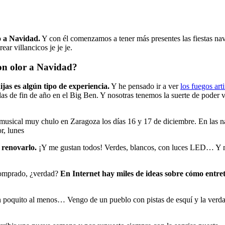
o a Navidad.
Y con él comenzamos a tener más presentes las fiestas n
ear villancicos je je je.
con olor a Navidad?
jas es algún tipo de experiencia.
Y he pensado ir a ver
los fuegos art
s de fin de año en el Big Ben. Y nosotras tenemos la suerte de poder ve
musical muy chulo en Zaragoza los días 16 y 17 de diciembre. En las 
 renovarlo.
¡Y me gustan todos! Verdes, blancos, con luces LED… Y me 
 comprado, ¿verdad?
En Internet hay miles de ideas sobre cómo entret
poquito al menos… Vengo de un pueblo con pistas de esquí y la verda