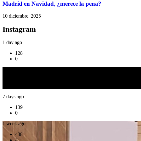
Madrid en Navidad, ¿merece la pena?
10 diciembre, 2025
Instagram
1 day ago
128
0
6 days ago
378
6
7 days ago
139
0
1 week ago
438
4