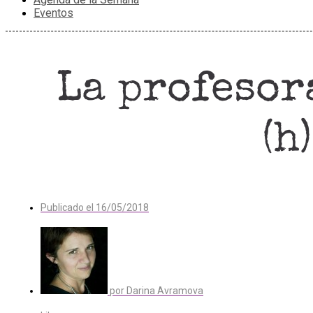
Eventos
La profesor
(h
Publicado el
16/05/2018
por
Darina Avramova