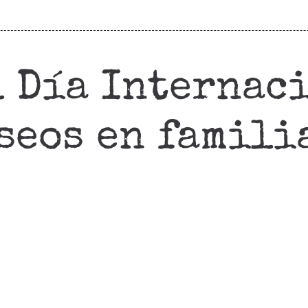
l Día Internac
seos en famili