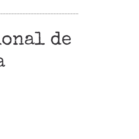
ional de
a