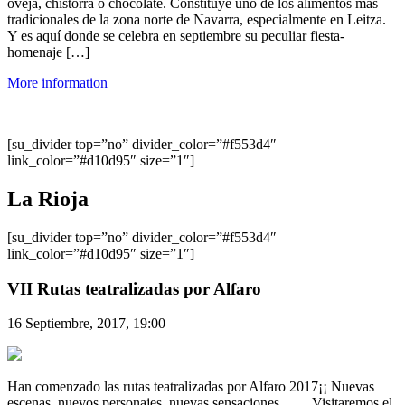
oveja, chistorra o chocolate. Constituye uno de los alimentos más
tradicionales de la zona norte de Navarra, especialmente en Leitza.
Y es aquí donde se celebra en septiembre su peculiar fiesta-
homenaje […]
More information
[su_divider top=”no” divider_color=”#f553d4″
link_color=”#d10d95″ size=”1″]
La Rioja
[su_divider top=”no” divider_color=”#f553d4″
link_color=”#d10d95″ size=”1″]
VII Rutas teatralizadas por Alfaro
16 Septiembre, 2017, 19:00
Han comenzado las rutas teatralizadas por Alfaro 2017¡¡ Nuevas
escenas, nuevos personajes, nuevas sensaciones…… Visitaremos el