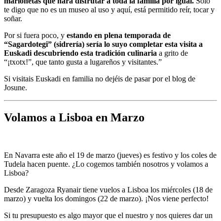
marionetas que hará disfrutar a toda la familia por igual.
Sólo
te digo que no es un museo al uso y aquí, está permitido reír, tocar y
soñar.
Por si fuera poco, y
estando en plena temporada de
“Sagardotegi” (sidrería) sería lo suyo completar esta visita a
Euskadi descubriendo esta tradición culinaria
a grito de
“¡txotx!”, que tanto gusta a lugareños y visitantes.”
Si visitais Euskadi en familia no dejéis de pasar por el blog de
Josune.
Volamos a Lisboa en Marzo
En Navarra este año el 19 de marzo (jueves) es festivo y los coles de
Tudela hacen puente. ¿Lo cogemos también nosotros y volamos a
Lisboa?
Desde Zaragoza Ryanair tiene vuelos a Lisboa los miércoles (18 de
marzo) y vuelta los domingos (22 de marzo). ¡Nos viene perfecto!
Si tu presupuesto es algo mayor que el nuestro y nos quieres dar un