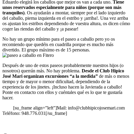
Eduardo elegirá los caballos que mejor os van a cada uno.
Tiene
unos reservados especialmente para niños (porque son más
tranquilos)
. Os ayudarán a montar, siempre por el lado izquierdo
del caballo, pierna izquierda en el estribo y ¡arriba!. Una vez arriba
os ajustan los estribos dependiendo de vuestra altura, os dicen cómo
coger las riendas del caballo y ¡a pasear!
No hay un grupo mínimo para el paseo a caballo pero yo os
recomiendo que quedéis en cuadrilla porque es mucho más
divertido. El grupo máximo es de 15 personas.
Después de uno de estos paseos probablemente nuestros hijos (o
nosotros) querrán más. No hay problema.
Desde el Club Hípico
José Mari organizan excursiones “a la medida”
de más o menos
tiempo y de mayor o menor dificultad, dependiendo de la
experiencia de los jinetes. ¡Incluso hacen la Javierada a caballo!
Ponte en contacto con ellos y cuéntales qué es lo que te gustaría
hacer.
[su_frame align=”left”]Mail: info@clubhipicojosemari.com
Teléfono: 948.776.031[/su_frame]