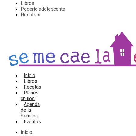
Libros
Poderío adolescente
Nosotras
Inicio
Libros
Recetas
Planes
chulos
Agenda
de la
Semana
Eventos
Inicio