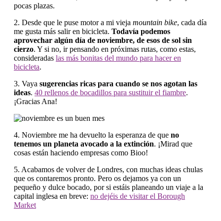
pocas plazas.
2. Desde que le puse motor a mi vieja
mountain bike
, cada día
me gusta más salir en bicicleta.
Todavía podemos
aprovechar algún día de noviembre, de esos de sol sin
cierzo
. Y si no, ir pensando en próximas rutas, como estas,
consideradas
las más bonitas del mundo para hacer en
bicicleta
.
3. Vaya
sugerencias ricas para cuando se nos agotan las
ideas
.
40 rellenos de bocadillos para sustituir el fiambre
.
¡Gracias Ana!
4. Noviembre me ha devuelto la esperanza de que
no
tenemos un planeta avocado a la extinción
. ¡Mirad que
cosas están haciendo empresas como Bioo!
5. Acabamos de volver de Londres, con muchas ideas chulas
que os contaremos pronto. Pero os dejamos ya con un
pequeño y dulce bocado, por si estáis planeando un viaje a la
capital inglesa en breve:
no dejéis de visitar el Borough
Market