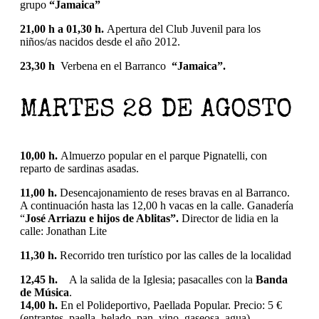
grupo
“Jamaica”
21,00 h a 01,30 h.
Apertura del Club Juvenil para los
niños/as nacidos desde el año 2012.
23,30 h
Verbena en el Barranco
“Jamaica”.
MARTES 28 DE AGOSTO
10,00 h.
Almuerzo popular en el parque Pignatelli, con
reparto de sardinas asadas.
11,00 h.
Desencajonamiento de reses bravas en al Barranco.
A continuación hasta las 12,00 h vacas en la calle. Ganadería
“
José Arriazu e hijos de Ablitas”.
Director de lidia en la
calle: Jonathan Lite
11,30 h.
Recorrido tren turístico por las calles de la localidad
12,45 h.
A la salida de la Iglesia; pasacalles con la
Banda
de Música
.
14,00 h.
En el Polideportivo, Paellada Popular. Precio: 5 €
(entrantes, paella, helado, pan, vino, gaseosa, agua)