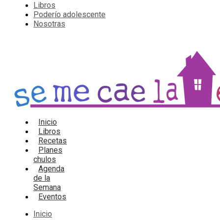
Libros
Poderío adolescente
Nosotras
Inicio
Libros
Recetas
Planes
chulos
Agenda
de la
Semana
Eventos
Inicio