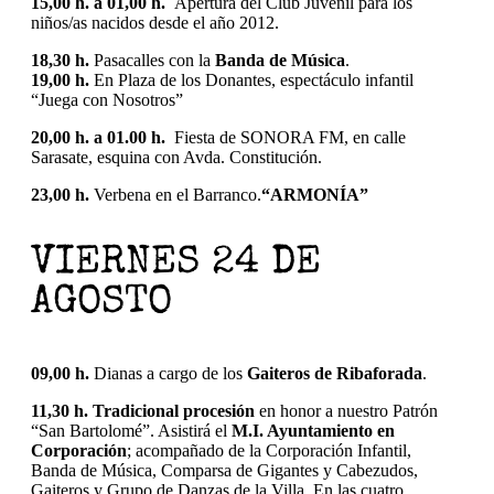
15,00 h. a 01,00 h.
Apertura del Club Juvenil para los
niños/as nacidos desde el año 2012.
18,30 h.
Pasacalles con la
Banda de Música
.
19,00 h.
En Plaza de los Donantes, espectáculo infantil
“Juega con Nosotros”
20,00 h. a 01.00 h.
Fiesta de SONORA FM, en calle
Sarasate, esquina con Avda. Constitución.
23,00 h.
Verbena en el Barranco.
“ARMONÍA”
VIERNES 24 DE
AGOSTO
09,00 h.
Dianas a cargo de los
Gaiteros de Ribaforada
.
11,30 h.
Tradicional procesión
en honor a nuestro Patrón
“San Bartolomé”. Asistirá el
M.I. Ayuntamiento en
Corporación
; acompañado de la Corporación Infantil,
Banda de Música, Comparsa de Gigantes y Cabezudos,
Gaiteros y Grupo de Danzas de la Villa. En las cuatro