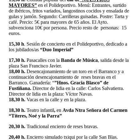
MAYORES”
en el Polideportivo. Menú: Entrantes, surtido
de ibéricos, fritos variados, langostinos cocidos y ensalada de
gulas y jamón. Segundo: Carrilleras guisadas. Postre: Tarta y
café. Precio: 5€ para mayores de 65 años. El Ayto.
subvenciona 10€ por persona. Precio resto de personas: 15
euros.
15,30 h
. Sesión de concierto en el Polideportivo, dedicado a
los jubilados/as
“Duo Imperial”
17,30 h.
Pasacalles con la
Banda de Música
, salida desde la
plaza San Francisco Javier.
18,00 h.
Desencajonamiento de un toro en el Barranco y a
continuación desencajonamiento de reses bravas en el
Barranco. Ganadería: “
”Hnos. Gracia Blasco” de
Fustiñana.
Director de lidia en la calle: Carlos Salvatierra.
Director de lidia en la plaza: Víctor Navas.
18,30 h.
Vacas en la calle y en la plaza.
18,30 h.
Teatro infantil
,
en
Avda Ntra Señora del Carmen
“Títeres, Noé y la Parra”
20,30 h.
Tradicional encierro de reses bravas.
20,40 h.
Encierro simulado txiqui por la calle San Blas.