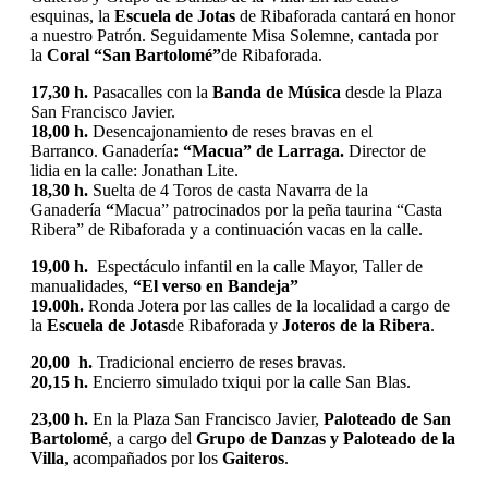
esquinas, la
Escuela de Jotas
de Ribaforada cantará en honor
a nuestro Patrón. Seguidamente Misa Solemne, cantada por
la
Coral “San Bartolomé”
de Ribaforada.
17,30 h.
Pasacalles con la
Banda de Música
desde la Plaza
San Francisco Javier.
18,00 h.
Desencajonamiento de reses bravas en el
Barranco. Ganadería
: “Macua” de Larraga.
Director de
lidia en la calle: Jonathan Lite.
18,30 h.
Suelta de 4 Toros de casta Navarra de la
Ganadería
“
Macua” patrocinados por la peña taurina “Casta
Ribera” de Ribaforada y a continuación vacas en la calle.
19,00 h.
Espectáculo infantil en la calle Mayor, Taller de
manualidades,
“
El verso en Bandeja”
19.00h.
Ronda Jotera por las calles de la localidad a cargo de
la
Escuela de Jotas
de Ribaforada y
Joteros de la Ribera
.
20,00 h.
Tradicional encierro de reses bravas.
20,15 h.
Encierro simulado txiqui por la calle San Blas.
23,00 h.
En la Plaza San Francisco Javier,
Paloteado de San
Bartolomé
, a cargo del
Grupo de Danzas y Paloteado de la
Villa
, acompañados por los
Gaiteros
.