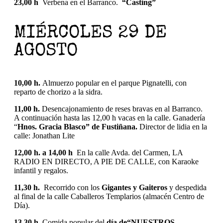
23,00 h
Verbena en el Barranco.
“Casting”
MIÉRCOLES 29 DE
AGOSTO
10,00 h.
Almuerzo popular en el parque Pignatelli, con
reparto de chorizo a la sidra.
11,00 h.
Desencajonamiento de reses bravas en al Barranco.
A continuación hasta las 12,00 h vacas en la calle. Ganadería
“
Hnos. Gracia Blasco” de Fustiñana.
Director de lidia en la
calle: Jonathan Lite
12,00 h. a 14,00 h
En la calle Avda. del Carmen, LA
RADIO EN DIRECTO, A PIE DE CALLE, con Karaoke
infantil y regalos.
11,30 h.
Recorrido con los
Gigantes y Gaiteros
y despedida
al final de la calle Caballeros Templarios (almacén Centro de
Día).
13,30 h.
Comida popular del
día de
“NUESTROS