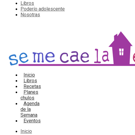
Libros
Poderío adolescente
Nosotras
Inicio
Libros
Recetas
Planes
chulos
Agenda
de la
Semana
Eventos
Inicio