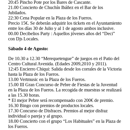
20:45 Pincho Pote por los Bares de Cascante.
21.00 Concierto de Chuchín Ibáñez en el Bar de los
Jubilados.
22:30 Cena Popular en la Plaza de los Fueros.
Precio 15€. Se deberán adquirir los tickets en el Ayuntamiento
entre los días 30 de Julio y al 1 de agosto ambos inclusive.
00.00 Decibelios Party : Aquellos jóvenes años del “Deci”
con Djs Locales.
Sábado 4 de Agosto:
De 10.30 a 12.30 “Merequetengue” de juegos en el Patio del
Centro Cultural Avenida. (Edades 2009,2010 y 2011).
12:45 Encierro Chiqui: Salida desde los corrales de la Victoria
hasta la Plaza de los Fueros.
13.00 Vertmusic en la Plaza de los Fueros.
15.00 III Gran Concurso de Pebre de Fiestas de la Juventud
en la Plaza de los Fueros. La recogida de muestras se realizará
a las 15.30 horas.
* El mejor Pebre será recompensado con 200€ de premio.
16.30 Bingo con premios de productos locales.
17.30 Concurso de Disfraces. Premios al mejor disfraz
individual o pareja y al grupo.
18.00 Concierto con el grupo “Los Habituales” en la Plaza de
los Fueros.