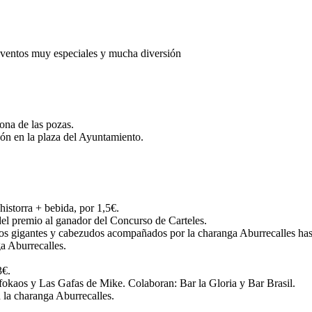
n eventos muy especiales y mucha diversión
ona de las pozas.
gón en la plaza del Ayuntamiento.
istorra + bebida, por 1,5€.
del premio al ganador del Concurso de Carteles.
los gigantes y cabezudos acompañados por la charanga Aburrecalles hast
a Aburrecalles.
3€.
fokaos y Las Gafas de Mike. Colaboran: Bar la Gloria y Bar Brasil.
 la charanga Aburrecalles.