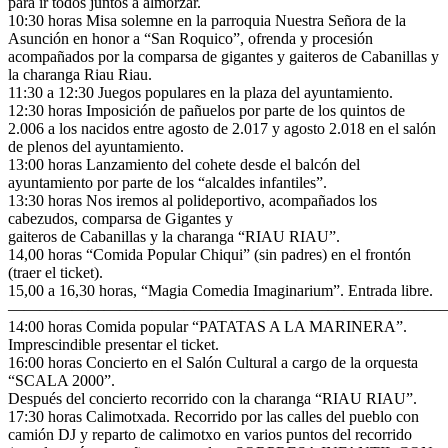
para ir todos juntos a almorzar.
10:30 horas Misa solemne en la parroquia Nuestra Señora de la
Asunción en honor a “San Roquico”, ofrenda y procesión
acompañados por la comparsa de gigantes y gaiteros de Cabanillas y
la charanga Riau Riau.
11:30 a 12:30 Juegos populares en la plaza del ayuntamiento.
12:30 horas Imposición de pañuelos por parte de los quintos de
2.006 a los nacidos entre agosto de 2.017 y agosto 2.018 en el salón
de plenos del ayuntamiento.
13:00 horas Lanzamiento del cohete desde el balcón del
ayuntamiento por parte de los “alcaldes infantiles”.
13:30 horas Nos iremos al polideportivo, acompañados los
cabezudos, comparsa de Gigantes y
gaiteros de Cabanillas y la charanga “RIAU RIAU”.
14,00 horas “Comida Popular Chiqui” (sin padres) en el frontón
(traer el ticket).
15,00 a 16,30 horas, “Magia Comedia Imaginarium”. Entrada libre.
———————————————————————————
14:00 horas Comida popular “PATATAS A LA MARINERA”.
Imprescindible presentar el ticket.
16:00 horas Concierto en el Salón Cultural a cargo de la orquesta
“SCALA 2000”.
Después del concierto recorrido con la charanga “RIAU RIAU”.
17:30 horas Calimotxada. Recorrido por las calles del pueblo con
camión DJ y reparto de calimotxo en varios puntos del recorrido