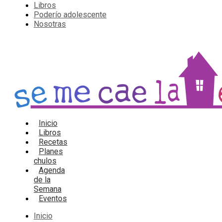
Libros
Poderío adolescente
Nosotras
Inicio
Libros
Recetas
Planes
chulos
Agenda
de la
Semana
Eventos
Inicio