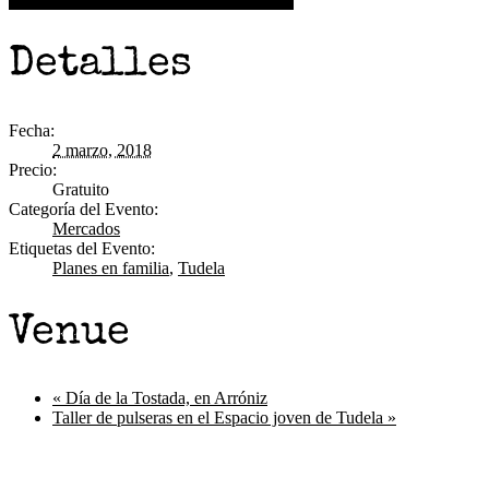
+ Google Calendar
+ Agregar a iCalendar
Detalles
Fecha:
2 marzo, 2018
Precio:
Gratuito
Categoría del Evento:
Mercados
Etiquetas del Evento:
Planes en familia
,
Tudela
Venue
«
Día de la Tostada, en Arróniz
Taller de pulseras en el Espacio joven de Tudela
»