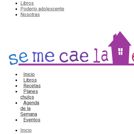
Libros
Poderío adolescente
Nosotras
Inicio
Libros
Recetas
Planes
chulos
Agenda
de la
Semana
Eventos
Inicio