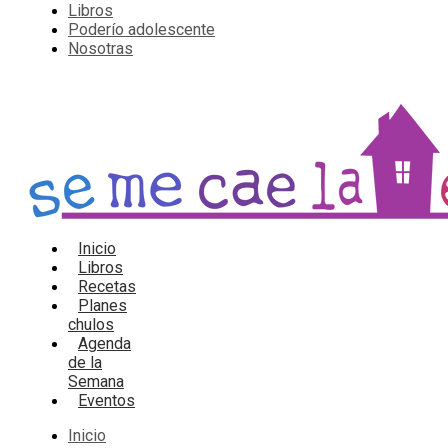
Libros
Poderío adolescente
Nosotras
Inicio
Libros
Recetas
Planes
chulos
Agenda
de la
Semana
Eventos
Inicio