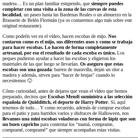
madera… Es un plan familiar estupendo, que
siempre puedes
completar con una visita a la zona de las cuevas de esta
localidad
, un paseo hasta las Bardenas Reales o un almuerzo en la
Brasserie de Belén Floristán (ya os contaremos algo más sobre este
original restaurante).
Como podréis ver en el vídeo, hacen escobas de mijo.
Nos
contaron como es el mijo, sus diferentes usos y como se trabaja
para hacer escobas. Lo hacen de forma completamente
artesanal, por eso el resultado de cada escoba es único.
Los
peques pudieron ayudar a hacer las escobas y eligieron los
materiales de las que luego se llevarían.
Os aseguro que estas
escobas son una gozada
: barren de maravilla, dejan un olor a
madera y además, sirven para “hacer de brujas” cuando lo
necesitemos 🙂
Cómo curiosidad, antes de dejaros que veais el vídeo que hemos
preparado, deciros que
Escobas Mendi suministra a las selección
española de Quiddittch, el deporte de Harry Potter
. Sí, aquí
tenemos de todo… Y como recuerdo, además de comprar escobas
para el patio y para barridos varios y disfraces de Halloween, nos
llevamos una mini escobas voladoras con forma de lápiz que son
un buen capricho
para contentar los “mamá, comprame,
compramé, compramé” que siempre acompañan estas visitas.