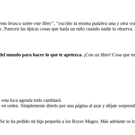
nto brusco sobre este libro”
,
“escribe la misma palabra una y otra ve
tc. Parecen las típicas cosas que haría un niño cuando nadie lo observa. 
s del mundo para hacer lo que te apetezca.
¡Con un libro! Cosa que m
n esta loca agenda todo cambiará.
 en orden. Simplemente ábrelo por una página al azar y déjate sorprend
a. Se lo ha pedido mi hija pequeña a los Reyes Magos. Más adelante os l