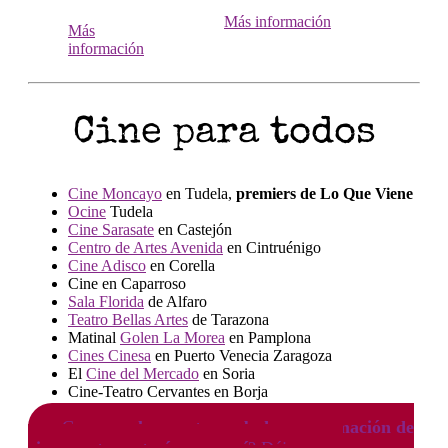
Más información
Más
información
Cine para todos
Cine Moncayo
en Tudela,
premiers de Lo Que Viene
Ocine
Tudela
Cine Sarasate
en Castejón
Centro de Artes Avenida
en Cintruénigo
Cine Adisco
en Corella
Cine en Caparroso
Sala Florida
de Alfaro
Teatro Bellas Artes
de Tarazona
Matinal
Golen La Morea
en Pamplona
Cines Cinesa
en Puerto Venecia Zaragoza
El
Cine del Mercado
en Soria
Cine-Teatro Cervantes en Borja
¿Conoces
alguna otra web de programación de
cine que te gustaría ver aquí
? Déjanos un