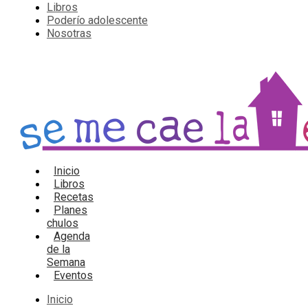
Libros
Poderío adolescente
Nosotras
Inicio
Libros
Recetas
Planes
chulos
Agenda
de la
Semana
Eventos
Inicio