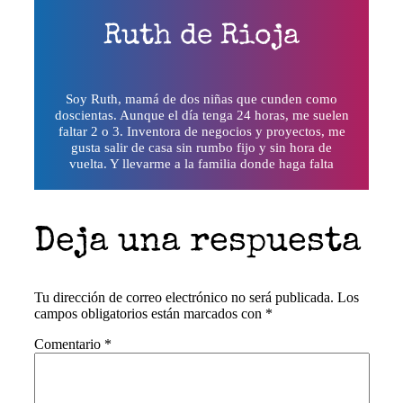
Ruth de Rioja
Soy Ruth, mamá de dos niñas que cunden como
doscientas. Aunque el día tenga 24 horas, me suelen
faltar 2 o 3. Inventora de negocios y proyectos, me
gusta salir de casa sin rumbo fijo y sin hora de
vuelta. Y llevarme a la familia donde haga falta
Deja una respuesta
Tu dirección de correo electrónico no será publicada.
Los
campos obligatorios están marcados con
*
Comentario
*