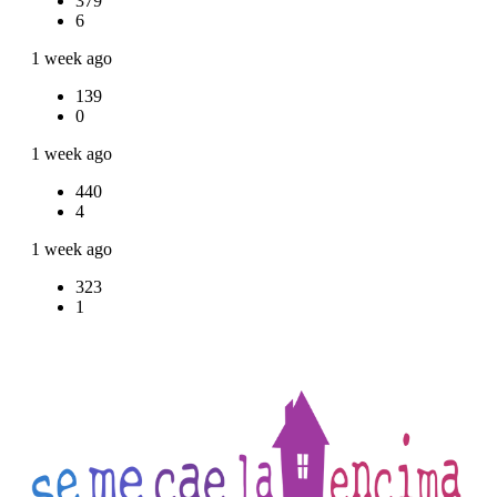
379
6
1 week ago
139
0
1 week ago
440
4
1 week ago
323
1