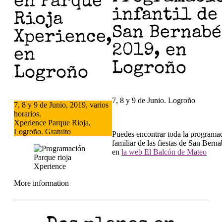
en Parque
infantil de
Rioja
San Bernabé
Xperience,
2019, en
en
Logroño
Logroño
7, 8 y 9 de Junio. Logroño
7, 8 y 9 de Junio, 2019, varios
horarios.
Xperience Parque Rioja,
Logroño. Gratuito
Puedes encontrar toda la programa
familiar de las fiestas de San Bern
en
la web El Balcón de Mateo
More information