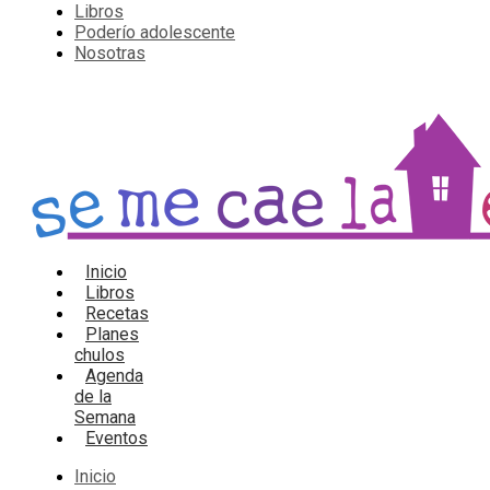
Libros
Poderío adolescente
Nosotras
Inicio
Libros
Recetas
Planes
chulos
Agenda
de la
Semana
Eventos
Inicio