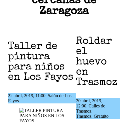
cercanas de
Zaragoza
Roldar
Taller de
el
pintura
huevo
para niños
en
en Los Fayos
Trasmoz
22 abril, 2019, 11:00. Salón de Los
Fayos.
20 abril, 2019,
12:00. Calles de
Trasmoz,
Trasmoz. Gratuito