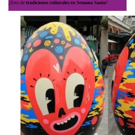
¿Eres de
tradiciones culturales en Semana Santa
?
Aquí te
las contamos todas.