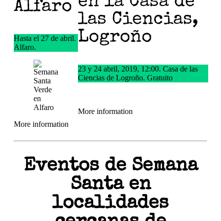
en la Casa de
Alfaro
las Ciencias,
Logroño
Hasta el 27 de abril.
Alfaro.
23 y 24 abril, 2019, 12:00. Casa de las
Ciencias de Logroño. Gratuito
More information
More information
Eventos de Semana
Santa en
localidades