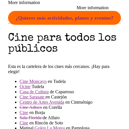
More information
More information
¿Quieres más actividades, planes y eventos?
Cine para todos los
públicos
Esta es la cartelera de los cines más cercanos. ¡Hay para
elegir!
Cine Moncayo
en Tudela
Ocine
Tudela
Casa de Cultura
de Caparroso
Cine Sarasate
en Castejón
Centro de Artes Avenida
en Cintruénigo
Cine Adisco
en Corella
Cine
en Borja
Sala Florida
de Alfaro
Cine
en Rincón de Soto
Matinal
Golen La Morea
en Pamplona