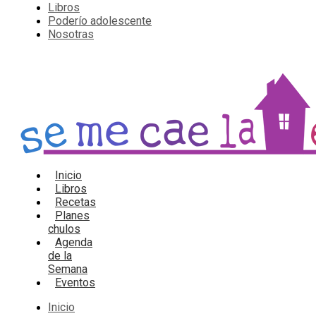
Libros
Poderío adolescente
Nosotras
Inicio
Libros
Recetas
Planes
chulos
Agenda
de la
Semana
Eventos
Inicio