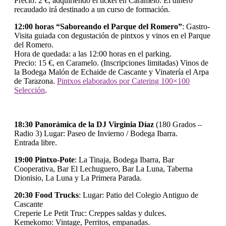
Precio: 2 €, adquiriendo el ticket en Caramelo. El dinero
recaudado irá destinado a un curso de formación.
12:00 horas “Saboreando el Parque del Romero”
: Gastro-
Visita guiada con degustación de pintxos y vinos en el Parque
del Romero.
Hora de quedada: a las 12:00 horas en el parking.
Precio: 15 €, en Caramelo. (Inscripciones limitadas) Vinos de
la Bodega Malón de Echaide de Cascante y Vinatería el Arpa
de Tarazona.
Pintxos elaborados por Catering 100×100
Selección
.
18:30 Panorámica de la DJ Virginia Díaz
(180 Grados –
Radio 3) Lugar: Paseo de Invierno / Bodega Ibarra.
Entrada libre.
19:00 Pintxo-Pote
: La Tinaja, Bodega Ibarra, Bar
Cooperativa, Bar El Lechuguero, Bar La Luna, Taberna
Dionisio, La Luna y La Primera Parada.
20:30 Food Trucks
: Lugar: Patio del Colegio Antiguo de
Cascante
Creperie Le Petit Truc: Creppes saldas y dulces.
Kemekomo: Vintage, Perritos, empanadas.