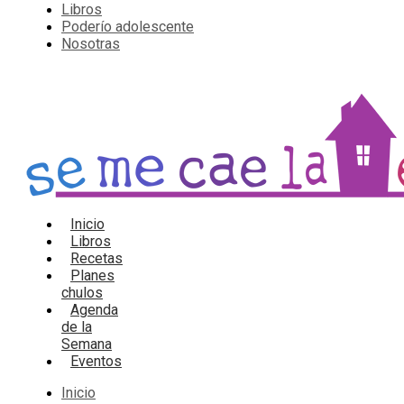
Libros
Poderío adolescente
Nosotras
Inicio
Libros
Recetas
Planes
chulos
Agenda
de la
Semana
Eventos
Inicio