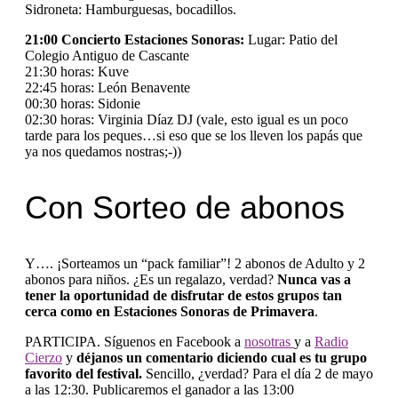
Sidroneta: Hamburguesas, bocadillos.
21:00 Concierto Estaciones Sonoras:
Lugar: Patio del
Colegio Antiguo de Cascante
21:30 horas: Kuve
22:45 horas: León Benavente
00:30 horas: Sidonie
02:30 horas: Virginia Díaz DJ (vale, esto igual es un poco
tarde para los peques…si eso que se los lleven los papás que
ya nos quedamos nostras;-))
Con Sorteo de abonos
Y…. ¡Sorteamos un “pack familiar”! 2 abonos de Adulto y 2
abonos para niños. ¿Es un regalazo, verdad?
Nunca vas a
tener la oportunidad de disfrutar de estos grupos tan
cerca como en Estaciones Sonoras de Primavera
.
PARTICIPA. Síguenos en Facebook a
nosotras
y a
Radio
Cierzo
y
déjanos un comentario diciendo cual es tu grupo
favorito del festival.
Sencillo, ¿verdad? Para el día 2 de mayo
a las 12:30. Publicaremos el ganador a las 13:00