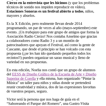
Cierzo en la entrevista que les hicimos
(y que los problemas
técnicos de sonido nos impiden reproducir en vídeo),
Estaciones Sonoras es un festival abierto a todos
, niños,
mayores y abuelos.
Es la X Edición, pero realmente llevan desde 2014
programando, un par de veces al año (mayo-septiembre) este
evento. ¡Un
trabajazo
para este grupo de amigos que forma la
Asociación Radio Cierzo! Nos contaba Anselmo que gracias
a colaboradores como Radio 3 y a un montón de
patrocinadores que apoyan el Festival, así como la gente de
Cascante, que desde el principio se han volcado con esta
propuesta (¡¡se les han ido quedando pequeños todos los
recintos!!) pueden organizar un sarao musical y lleno de
variedad en sus propuestas.
En esta edición, Noelia nos contó que un grupo de
alumnos
del
EESS de Diseño Gráfico de la Escuela de Arte y Diseño
Superior de Corella
y ella misma
, han organizado “Pintar la
Música” un taller para niños y niñas donde se pretenderá
reunir creatividad y música, dos de las expresiones favoritas
de vuestros peques, seguro.
Victor será la persona que nos haga de guía en el
“Saboreando el Parque del Romero”, una
Gastro-Visita