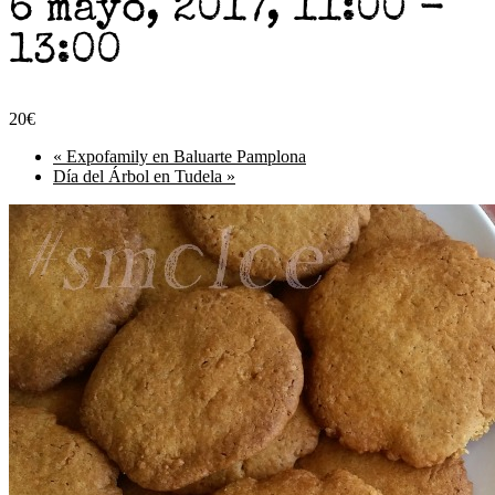
6 mayo, 2017, 11:00
-
13:00
20€
«
Expofamily en Baluarte Pamplona
Día del Árbol en Tudela
»