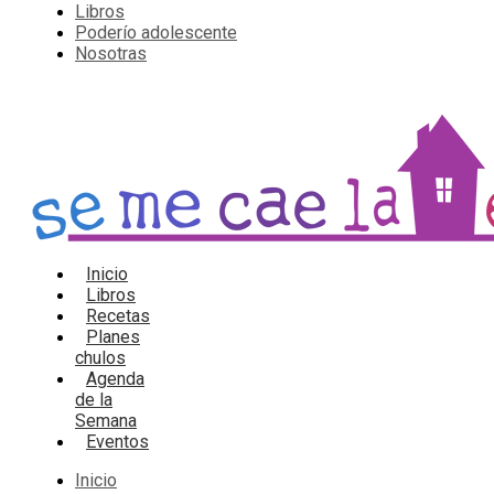
Libros
Poderío adolescente
Nosotras
Inicio
Libros
Recetas
Planes
chulos
Agenda
de la
Semana
Eventos
Inicio