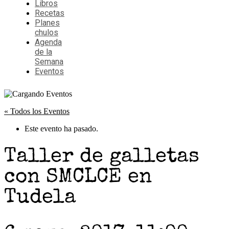
Libros
Recetas
Planes
chulos
Agenda
de la
Semana
Eventos
« Todos los Eventos
Este evento ha pasado.
Taller de galletas
con SMCLCE en
Tudela