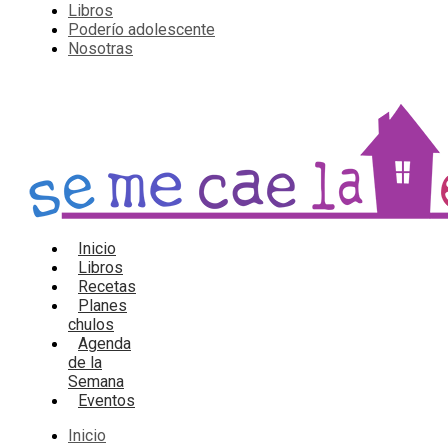
Libros
Poderío adolescente
Nosotras
Inicio
Libros
Recetas
Planes
chulos
Agenda
de la
Semana
Eventos
Inicio