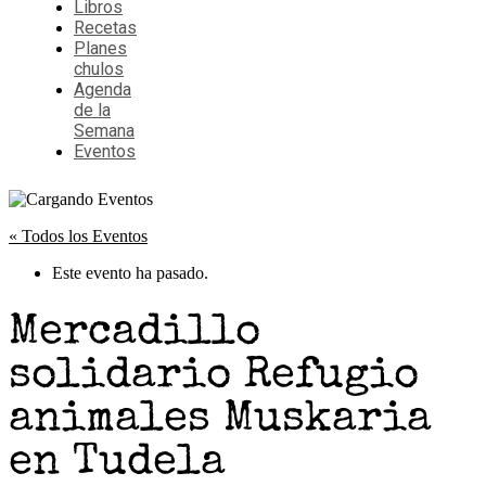
Libros
Recetas
Planes
chulos
Agenda
de la
Semana
Eventos
« Todos los Eventos
Este evento ha pasado.
Mercadillo
solidario Refugio
animales Muskaria
en Tudela