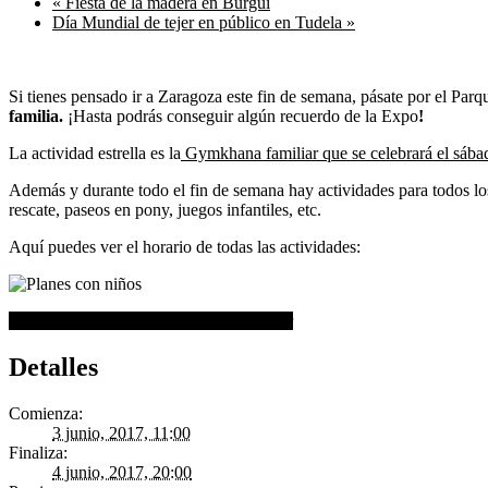
«
Fiesta de la madera en Burgui
Día Mundial de tejer en público en Tudela
»
Si tienes pensado ir a Zaragoza este fin de semana, pásate por el Pa
familia.
¡Hasta podrás conseguir algún recuerdo de la Expo
!
La actividad estrella es la
Gymkhana familiar que se celebrará el sába
Además y durante todo el fin de semana hay actividades para todos los g
rescate, paseos en pony, juegos infantiles, etc.
Aquí puedes ver el horario de todas las actividades:
+ Google Calendar
+ Agregar a iCalendar
Detalles
Comienza:
3 junio, 2017, 11:00
Finaliza:
4 junio, 2017, 20:00