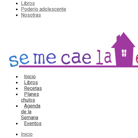
Libros
Poderío adolescente
Nosotras
Inicio
Libros
Recetas
Planes
chulos
Agenda
de la
Semana
Eventos
Inicio