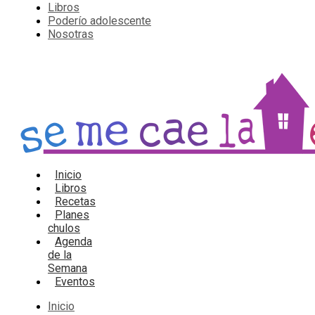
Libros
Poderío adolescente
Nosotras
Inicio
Libros
Recetas
Planes
chulos
Agenda
de la
Semana
Eventos
Inicio