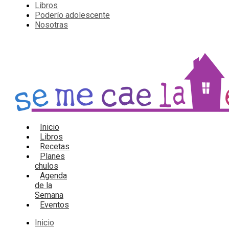
Libros
Poderío adolescente
Nosotras
Inicio
Libros
Recetas
Planes
chulos
Agenda
de la
Semana
Eventos
Inicio