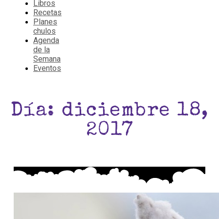
Libros
Recetas
Planes
chulos
Agenda
de la
Semana
Eventos
Día: diciembre 18,
2017