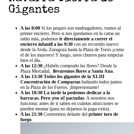
Gigantes
A las 8:00
Si los peques son madrugadores, vamos al
primer encierro. Pero si nos quedamos en la cama un
ratito más, podemos
ir directamente a correr el
encierro infantil a las 9:30
con un recorrido nuevo:
desde la Avda. Zaragoza hasta la Plaza de Toros ¡como
el de los mayores! Y luego, unos churros para empezar
bien el día.
A las 12:30
¿Habéis comprado las flores? Desde la
Plaza Mercadal,
llevaremos flores a Santa Ana
.
A las 13:30
Todos los gigantes de la XLIII
Concentración de Comparsas
bailando todos juntos
en la Plaza de los Fueros. ¡Impresionante!
A las 18:30
La tarde la podemos dedicar a la
barracas. Pero ¡eso sí! pactadas
. A nosotros nos
funciona: antes de ir saben en cuántas atracciones se
pueden montar (para no dejarnos la paga extra).
A las 21:30
Correremos delante del
primer toro de
fuego
.