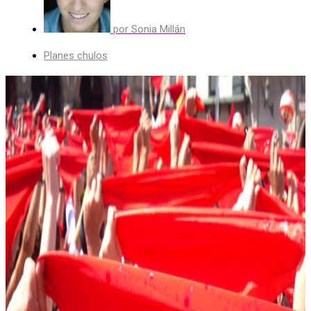
por
Sonia Millán
Planes chulos