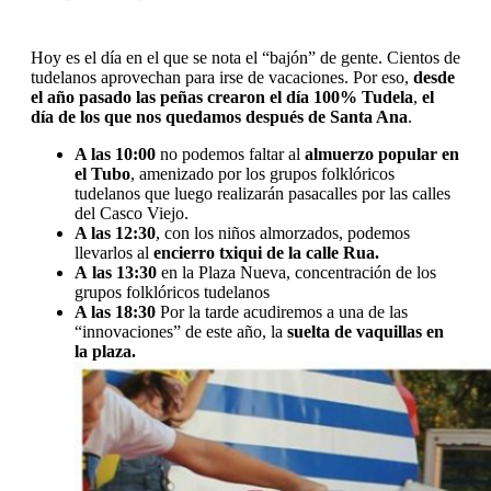
Hoy es el día en el que se nota el “bajón” de gente. Cientos de
tudelanos aprovechan para irse de vacaciones. Por eso,
desde
el año pasado las peñas crearon el día 100% Tudela
,
el
día de los que nos quedamos después de Santa Ana
.
A las 10:00
no podemos faltar al
almuerzo popular en
el Tubo
, amenizado por los grupos folklóricos
tudelanos que luego realizarán pasacalles por las calles
del Casco Viejo.
A las 12:30
, con los niños almorzados, podemos
llevarlos al
encierro txiqui de la calle Rua.
A las 13:30
en la Plaza Nueva, concentración de los
grupos folklóricos tudelanos
A las 18:30
Por la tarde acudiremos a una de las
“innovaciones” de este año, la
suelta de vaquillas en
la plaza.