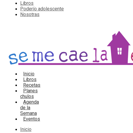
Libros
Poderío adolescente
Nosotras
Inicio
Libros
Recetas
Planes
chulos
Agenda
de la
Semana
Eventos
Inicio