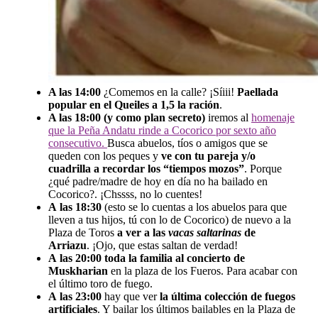
A las 14:00
¿Comemos en la calle? ¡Síiii!
Paellada
popular en el Queiles a 1,5 la ración
.
A las 18:00 (y como plan secreto)
iremos al
homenaje
que la Peña Andatu rinde a Cocorico por sexto año
consecutivo.
Busca abuelos, tíos o amigos que se
queden con los peques y
ve con tu pareja y/o
cuadrilla a recordar los “tiempos mozos”
. Porque
¿qué padre/madre de hoy en día no ha bailado en
Cocorico?. ¡Chssss, no lo cuentes!
A las 18:30
(esto se lo cuentas a los abuelos para que
lleven a tus hijos, tú con lo de Cocorico) de nuevo a la
Plaza de Toros
a ver a las
vacas saltarinas
de
Arriazu
. ¡Ojo, que estas saltan de verdad!
A las 20:00
toda la familia al concierto de
Muskharian
en la plaza de los Fueros. Para acabar con
el último toro de fuego.
A las 23:00
hay que ver
la última colección de fuegos
artificiales
. Y bailar los últimos bailables en la Plaza de