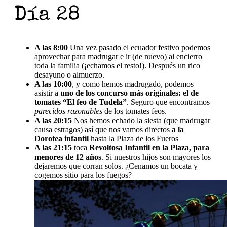
Día 28
A las 8:00
Una vez pasado el ecuador festivo podemos
aprovechar para madrugar e ir (de nuevo) al encierro
toda la familia (¡echamos el resto!). Después un rico
desayuno o almuerzo.
A las 10:00
, y como hemos madrugado, podemos
asistir a
uno de los concurso más originales: el de
tomates “El feo de Tudela”
. Seguro que encontramos
parecidos razonables
de los tomates feos.
A las 20:15
Nos hemos echado la siesta (que madrugar
causa estragos) así que nos vamos directos
a la
Dorotea infantil
hasta la Plaza de los Fueros
A las 21:15
toca
Revoltosa Infantil en la Plaza, para
menores de 12 años
. Si nuestros hijos son mayores los
dejaremos que corran solos. ¿Cenamos un bocata y
cogemos sitio para los fuegos?