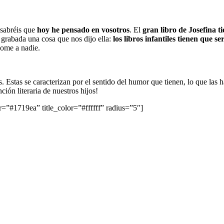
 sabréis que
hoy he pensado en vosotros
. El
gran libro de Josefina 
grabada una cosa que nos dijo ella:
los libros infantiles tienen que s
come a nadie.
nes. Estas se caracterizan por el sentido del humor que tienen, lo que l
ción literaria de nuestros hijos!
r=”#1719ea” title_color=”#ffffff” radius=”5″]