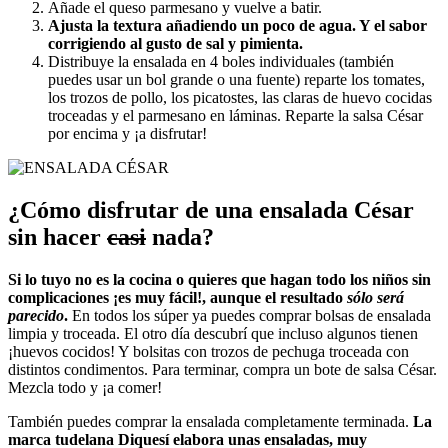
Añade el queso parmesano y vuelve a batir.
Ajusta la textura añadiendo un poco de agua. Y el sabor
corrigiendo al gusto de sal y pimienta.
Distribuye la ensalada en 4 boles individuales (también
puedes usar un bol grande o una fuente) reparte los tomates,
los trozos de pollo, los picatostes, las claras de huevo cocidas
troceadas y el parmesano en láminas. Reparte la salsa César
por encima y ¡a disfrutar!
¿Cómo disfrutar de una ensalada César
sin hacer
casi
nada?
Si lo tuyo no es la cocina o quieres que hagan todo los niños sin
complicaciones ¡es muy fácil!, aunque el resultado
sólo será
parecido
.
En todos los súper ya puedes comprar bolsas de ensalada
limpia y troceada. El otro día descubrí que incluso algunos tienen
¡huevos cocidos! Y bolsitas con trozos de pechuga troceada con
distintos condimentos. Para terminar, compra un bote de salsa César.
Mezcla todo y ¡a comer!
También puedes comprar la ensalada completamente terminada.
La
marca tudelana Diquesí elabora unas ensaladas, muy