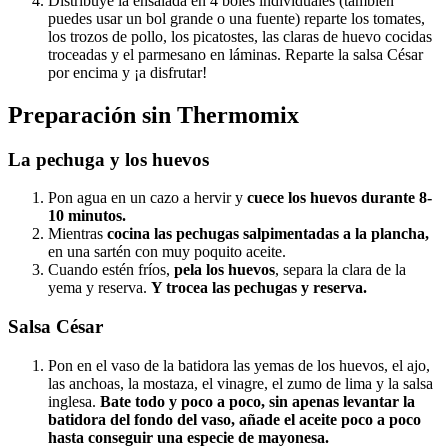
Distribuye la ensalada en 4 boles individuales (también
puedes usar un bol grande o una fuente) reparte los tomates,
los trozos de pollo, los picatostes, las claras de huevo cocidas
troceadas y el parmesano en láminas. Reparte la salsa César
por encima y ¡a disfrutar!
Preparación sin Thermomix
La pechuga y los huevos
Pon agua en un cazo a hervir y
cuece los huevos durante 8-
10 minutos.
Mientras
cocina las pechugas salpimentadas a la plancha,
en una sartén con muy poquito aceite.
Cuando estén fríos,
pela los huevos
, separa la clara de la
yema y reserva.
Y trocea las pechugas y reserva.
Salsa César
Pon en el vaso de la batidora las yemas de los huevos, el ajo,
las anchoas, la mostaza, el vinagre, el zumo de lima y la salsa
inglesa.
Bate todo y poco a poco, sin apenas levantar la
batidora del fondo del vaso, añade el aceite poco a poco
hasta conseguir una especie de mayonesa.