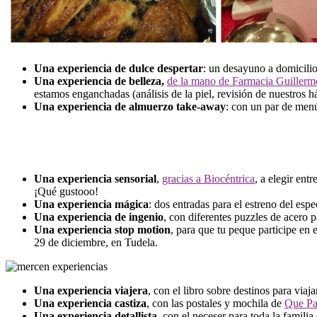
Una experiencia de dulce despertar
: un desayuno a domicilio
Una experiencia de belleza,
de la mano de Farmacia Guillerm
estamos enganchadas (análisis de la piel, revisión de nuestros 
Una experiencia de almuerzo take-away
: con un par de menú
Una experiencia sensorial
,
gracias a Biocéntrica
, a elegir ent
¡Qué gustooo!
Una experiencia mágica
: dos entradas para el estreno del esp
Una experiencia de ingenio
, con diferentes puzzles de acero p
Una experiencia stop motion
, para que tu peque participe en
29 de diciembre, en Tudela.
Una experiencia viajera
, con el libro sobre destinos para viaj
Una experiencia castiza
, con las postales y mochila de
Que Pa
Una experiencia
detallista
, con el neceser para toda la familia