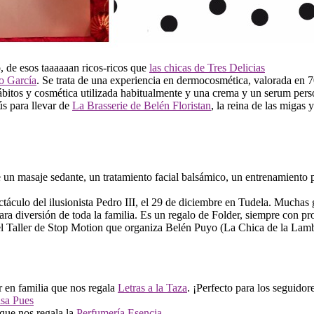
, de esos taaaaaan ricos-ricos que
las chicas de Tres Delicias
o García
. Se trata de una experiencia en dermocosmética, valorada en 
hábitos y cosmética utilizada habitualmente y una crema y un serum pers
s para llevar de
La Brasserie de Belén Floristan
, la reina de las migas 
re un masaje sedante, un tratamiento facial balsámico, un entrenamiento p
ectáculo del ilusionista Pedro III, el 29 de diciembre en Tudela. Muchas
ara diversión de toda la familia. Es un regalo de Folder, siempre con pr
 el Taller de Stop Motion que organiza Belén Puyo (La Chica de la Lambr
ar en familia que nos regala
Letras a la Taza
. ¡Perfecto para los seguidor
sa Pues
 que nos regala la
Perfumería Esencia